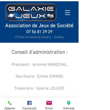
Association de Jeux de Société
07 56 81 29 29
29 Rue du Général Leclerc - Golbey
Conseil d'administration :
Président : Jérémie MARECHAL
Secrétaire :
Emilie DIRAND
Trésorière :
Valérie JOLIVOT
Membres sans fonction :
Appeler
Facebook
Email
Adresse