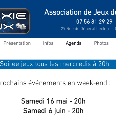
Association de Jeux d
07 56 81 29 29
29 Rue du Général Leclerc - 
Présentation
Infos
Agenda
Photos
​Soirée jeux tous les mercredis à 20h
rochains
événements
en week-end :
Samedi 16 mai - 20h
Samedi 6 juin - 20h